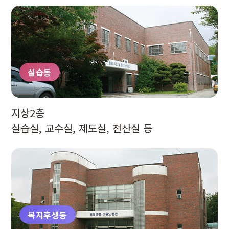
실습동
지상2층
실습실, 교수실, 제도실, 전산실 등
복지후생동