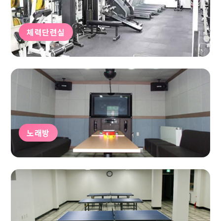
체력단련실
노래방