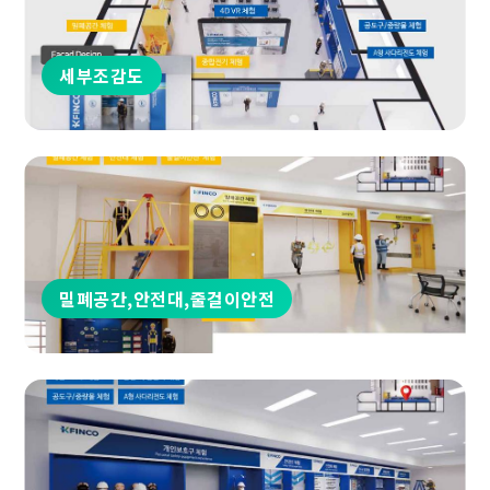
세부조감도
밀폐공간,안전대,줄걸이안전