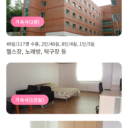
기숙사(2관)
49실/117명 수용, 2인/40실, 8인/4실, 1인/5실
헬스장, 노래방, 탁구장 등
기숙사(1인실)