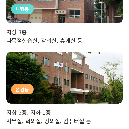
체험동
지상 3층
다목적실습실, 강의실, 휴게실 등
본관동
지상 3층, 지하 1층
사무실, 회의실, 강의실, 컴퓨터실 등