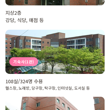
지상2층
강당, 식당, 매점 등
기숙사(1관)
108실/324명 수용
헬스장, 노래방, 당구장, 탁구장, 인터넷실, 도서실 등