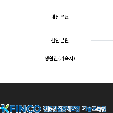
대전분원
천안분원
생활관(기숙사)